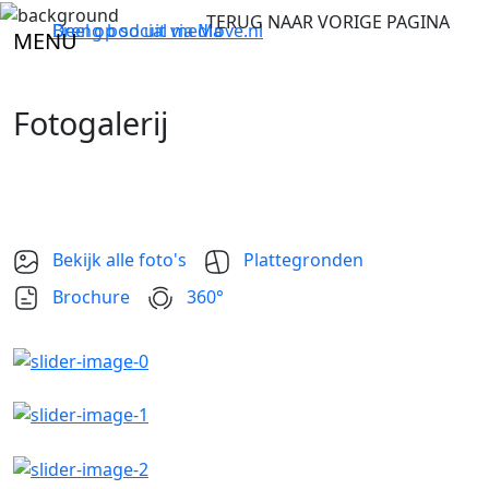
TERUG NAAR VORIGE PAGINA
Breng bod uit via
Deel op social media
Move.nl
MENU
Fotogalerij
Bekijk alle foto's
Plattegronden
Brochure
360°